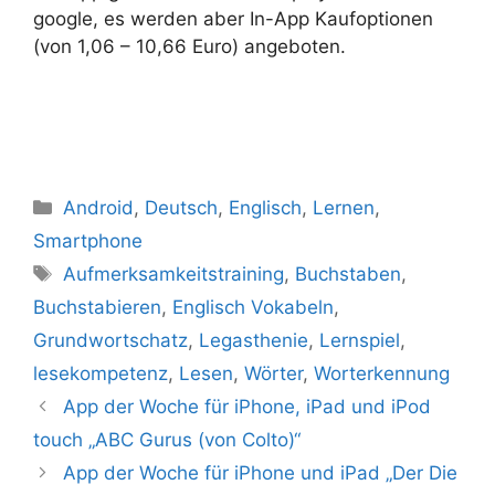
google, es werden aber In-App Kaufoptionen
(von 1,06 – 10,66 Euro) angeboten.
Kategorien
Android
,
Deutsch
,
Englisch
,
Lernen
,
Smartphone
Schlagwörter
Aufmerksamkeitstraining
,
Buchstaben
,
Buchstabieren
,
Englisch Vokabeln
,
Grundwortschatz
,
Legasthenie
,
Lernspiel
,
lesekompetenz
,
Lesen
,
Wörter
,
Worterkennung
App der Woche für iPhone, iPad und iPod
touch „ABC Gurus (von Colto)“
App der Woche für iPhone und iPad „Der Die