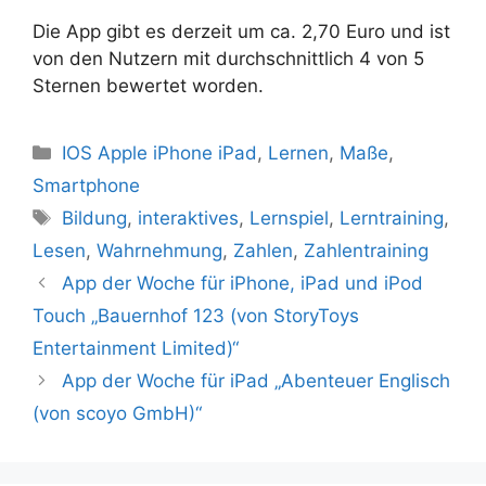
Die App gibt es derzeit um ca. 2,70 Euro und ist
von den Nutzern mit durchschnittlich 4 von 5
Sternen bewertet worden.
Kategorien
IOS Apple iPhone iPad
,
Lernen
,
Maße
,
Smartphone
Schlagwörter
Bildung
,
interaktives
,
Lernspiel
,
Lerntraining
,
Lesen
,
Wahrnehmung
,
Zahlen
,
Zahlentraining
App der Woche für iPhone, iPad und iPod
Touch „Bauernhof 123 (von StoryToys
Entertainment Limited)“
App der Woche für iPad „Abenteuer Englisch
(von scoyo GmbH)“