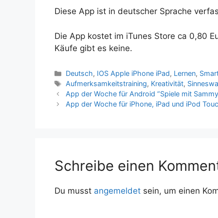
Diese App ist in deutscher Sprache verfas
Die App kostet im iTunes Store ca 0,80 E
Käufe gibt es keine.
Kategorien
Deutsch
,
IOS Apple iPhone iPad
,
Lernen
,
Smar
Schlagwörter
Aufmerksamkeitstraining
,
Kreativität
,
Sinnesw
App der Woche für Android “Spiele mit Sammy
App der Woche für iPhone, iPad und iPod Touch
Schreibe einen Kommen
Du musst
angemeldet
sein, um einen Ko