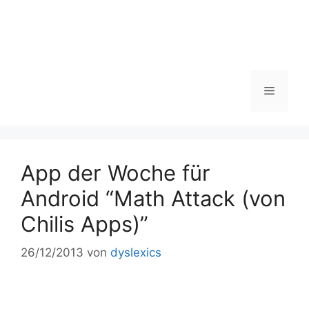
Zum
Inhalt
springen
Menü
App der Woche für
Android “Math Attack (von
Chilis Apps)”
26/12/2013
von
dyslexics