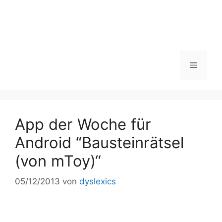
Zum
Inhalt
springen
Menü
App der Woche für
Android “Bausteinrätsel
(von mToy)“
05/12/2013
von
dyslexics